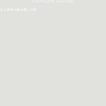
心も身体も蘇る癒しの宿